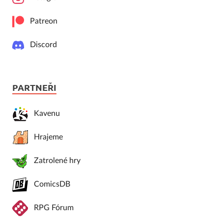
Patreon
Discord
PARTNEŘI
Kavenu
Hrajeme
Zatrolené hry
ComicsDB
RPG Fórum