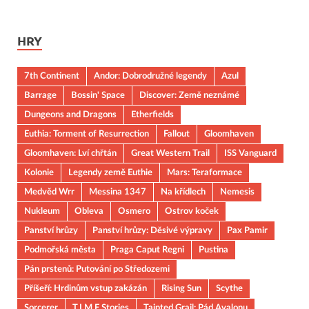
HRY
7th Continent
Andor: Dobrodružné legendy
Azul
Barrage
Bossin' Space
Discover: Země neznámé
Dungeons and Dragons
Etherfields
Euthia: Torment of Resurrection
Fallout
Gloomhaven
Gloomhaven: Lví chřtán
Great Western Trail
ISS Vanguard
Kolonie
Legendy země Euthie
Mars: Teraformace
Medvěd Wrr
Messina 1347
Na křídlech
Nemesis
Nukleum
Obleva
Osmero
Ostrov koček
Panství hrůzy
Panství hrůzy: Děsivé výpravy
Pax Pamir
Podmořská města
Praga Caput Regni
Pustina
Pán prstenů: Putování po Středozemi
Příšeří: Hrdinům vstup zakázán
Rising Sun
Scythe
Sorcerer
T.I.M.E Stories
Tainted Grail: Pád Avalonu