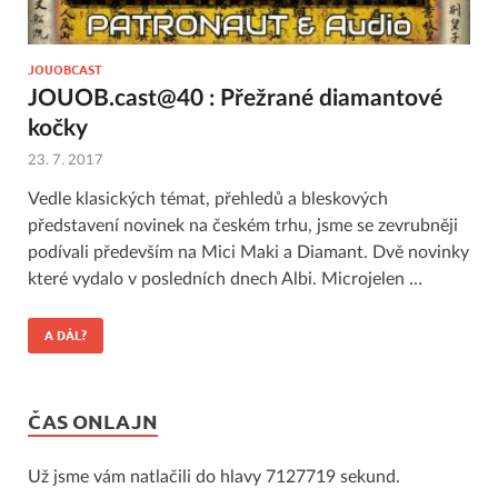
JOUOBCAST
JOUOB.cast@40 : Přežrané diamantové
kočky
23. 7. 2017
Vedle klasických témat, přehledů a bleskových
představení novinek na českém trhu, jsme se zevrubněji
podívali především na Mici Maki a Diamant. Dvě novinky
které vydalo v posledních dnech Albi. Microjelen …
A DÁL?
ČAS ONLAJN
Už jsme vám natlačili do hlavy 7127719 sekund.