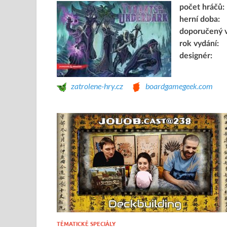
počet hráčů:
herní doba:
doporučený 
rok vydání:
designér:
zatrolene-hry.cz
boardgamegeek.com
TÉMATICKÉ SPECIÁLY