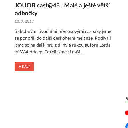
JOUOB.cast@48 : Malé a ještě větší
odbočky
18. 9. 2017
S drobnými úvodními přenosovými rozpaky jsme
se ponořili do další deskoherní melanže. Podívali
jsme se na další hru z dílny a rukou autorů Lords
of Waterdeep. Otřeli jsme si naši …
A DÁL?