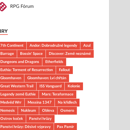
RPG Fórum
HRY
7th Continent
Andor: Dobrodružné legendy
Azul
Barrage
Bossin' Space
Discover: Země neznámé
Dungeons and Dragons
Etherfields
Euthia: Torment of Resurrection
Fallout
Gloomhaven
Gloomhaven: Lví chřtán
Great Western Trail
ISS Vanguard
Kolonie
Legendy země Euthie
Mars: Teraformace
Medvěd Wrr
Messina 1347
Na křídlech
Nemesis
Nukleum
Obleva
Osmero
Ostrov koček
Panství hrůzy
Panství hrůzy: Děsivé výpravy
Pax Pamir