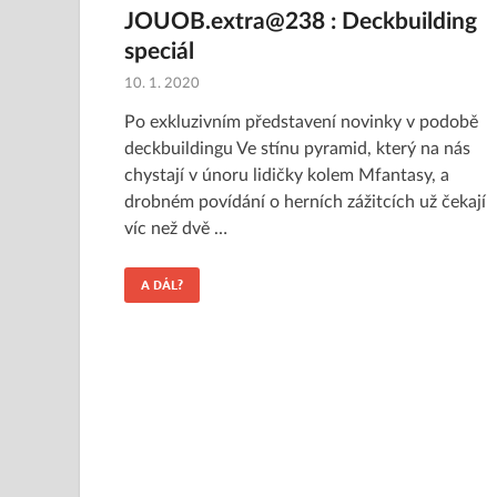
JOUOB.extra@238 : Deckbuilding
speciál
10. 1. 2020
Po exkluzivním představení novinky v podobě
deckbuildingu Ve stínu pyramid, který na nás
chystají v únoru lidičky kolem Mfantasy, a
drobném povídání o herních zážitcích už čekají
víc než dvě …
A DÁL?