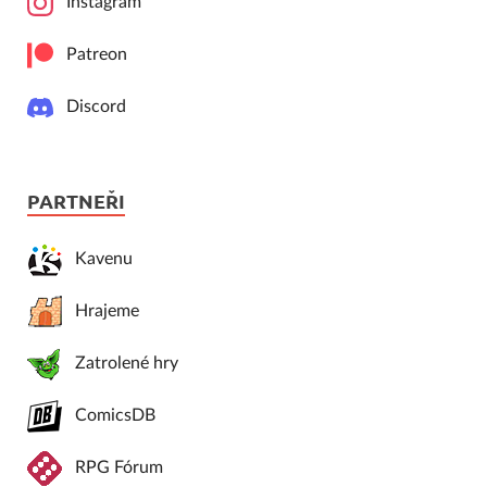
Instagram
Patreon
Discord
PARTNEŘI
Kavenu
Hrajeme
Zatrolené hry
ComicsDB
RPG Fórum