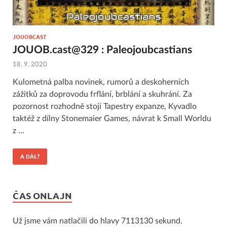
JOUOBCAST
JOUOB.cast@329 : Paleojoubcastians
18. 9. 2020
Kulometná palba novinek, rumorů a deskoherních
zážitků za doprovodu frflání, brblání a skuhrání. Za
pozornost rozhodně stojí Tapestry expanze, Kyvadlo
taktéž z dílny Stonemaier Games, návrat k Small Worldu
z …
A DÁL?
ČAS ONLAJN
Už jsme vám natlačili do hlavy 7113130 sekund.