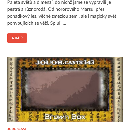
Paleta světů a dimenzí, do nichž jsme se vypravili je
pestrá a různorodá. Od hororového Marsu, přes
pohadkový les, věčně zmezlou zemi, ale i magický svět
pohybujících se věží. Spluli …
A DÁL?
JOUOBCAST