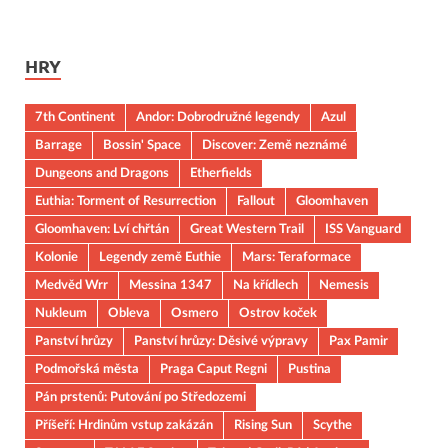
HRY
7th Continent
Andor: Dobrodružné legendy
Azul
Barrage
Bossin' Space
Discover: Země neznámé
Dungeons and Dragons
Etherfields
Euthia: Torment of Resurrection
Fallout
Gloomhaven
Gloomhaven: Lví chřtán
Great Western Trail
ISS Vanguard
Kolonie
Legendy země Euthie
Mars: Teraformace
Medvěd Wrr
Messina 1347
Na křídlech
Nemesis
Nukleum
Obleva
Osmero
Ostrov koček
Panství hrůzy
Panství hrůzy: Děsivé výpravy
Pax Pamir
Podmořská města
Praga Caput Regni
Pustina
Pán prstenů: Putování po Středozemi
Příšeří: Hrdinům vstup zakázán
Rising Sun
Scythe