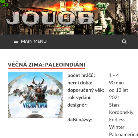
MAIN MENU
VĚČNÁ ZIMA: PALEOINDIÁNI
počet hráčů:
1 - 4
herní doba:
90 min
doporučený věk:
od 12 let
rok vydání:
2021
designér:
Stan
Kordonskiy
další názvy:
Endless
Winter:
Paleoameric