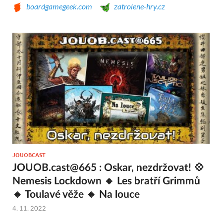
boardgamegeek.com
zatrolene-hry.cz
JOUOBCAST
JOUOB.cast@665 : Oskar, nezdržovat! 💠
Nemesis Lockdown 🔸 Les bratří Grimmů
🔸 Toulavé věže 🔸 Na louce
4. 11. 2022