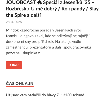
JOUOBCAST 🐲 Speciál z Jeseníků ’25 –
Rozbřesk / U mě dobrý / Rok pandy / Slay
the Spire a další
28. 4. 2025
Mindok každoročně pořádá v Jeseníkách svoji
teambuildingovou akci, kde se odkrývají nejtajnější
deskoherní sny pro příští rok. Na akci je vedle
zaměstnanců, prezentátorů a další spolupracovníků
pozvána i skupinka z …
A DÁL?
ČAS ONLAJN
Už jsme vám natlačili do hlavy 7113130 sekund.