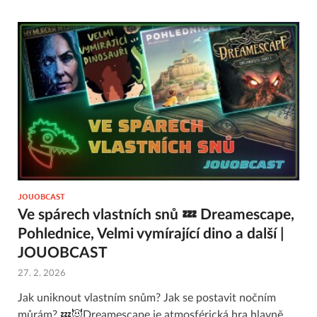
JOUOBCAST
Ve spárech vlastních snů 💤 Dreamescape,
Pohlednice, Velmi vymírající dino a další |
JOUOBCAST
27. 2. 2026
Jak uniknout vlastním snům? Jak se postavit nočním
můrám? 💤😈Dreamescape je atmosférická hra hlavně