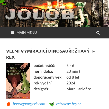
MAIN MENU
VELMI VYMÍRAJÍCÍ DINOSAUŘI: ŽHAVÝ T-
REX
počet hráčů:
3 - 6
herní doba:
20 min (
doporučený věk:
od 8 let
rok vydání:
2024
designér:
Marc Larivière
boardgamegeek.com
zatrolene-hry.cz