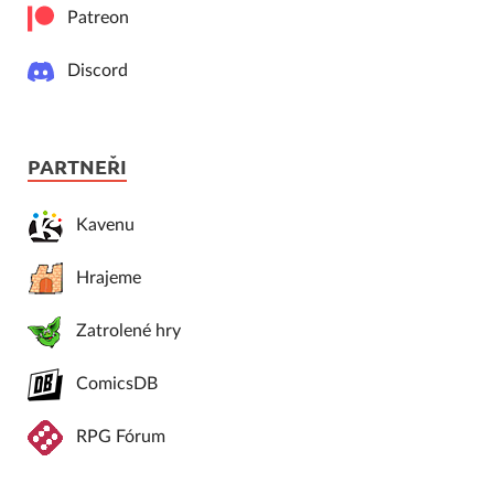
Patreon
Discord
PARTNEŘI
Kavenu
Hrajeme
Zatrolené hry
ComicsDB
RPG Fórum