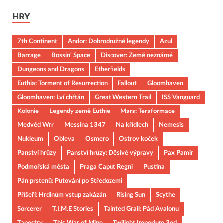
HRY
7th Continent
Andor: Dobrodružné legendy
Azul
Barrage
Bossin' Space
Discover: Země neznámé
Dungeons and Dragons
Etherfields
Euthia: Torment of Resurrection
Fallout
Gloomhaven
Gloomhaven: Lví chřtán
Great Western Trail
ISS Vanguard
Kolonie
Legendy země Euthie
Mars: Teraformace
Medvěd Wrr
Messina 1347
Na křídlech
Nemesis
Nukleum
Obleva
Osmero
Ostrov koček
Panství hrůzy
Panství hrůzy: Děsivé výpravy
Pax Pamir
Podmořská města
Praga Caput Regni
Pustina
Pán prstenů: Putování po Středozemi
Příšeří: Hrdinům vstup zakázán
Rising Sun
Scythe
Sorcerer
T.I.M.E Stories
Tainted Grail: Pád Avalonu
Tapestry
This War of Mine
Twilight Imperium 3ed