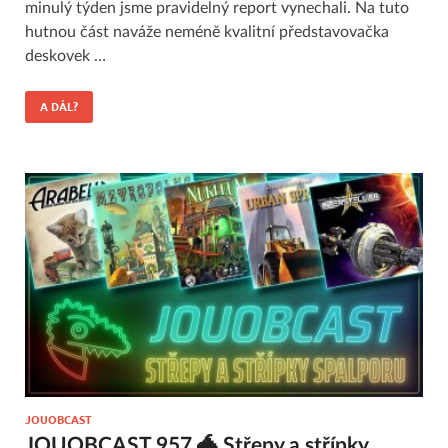
minulý týden jsme pravidelný report vynechali. Na tuto
hutnou část naváže neméně kvalitní představovačka
deskovek …
A DÁL?
JOUOBCAST
JOUOBCAST.957 🐲 Střepy a střípky