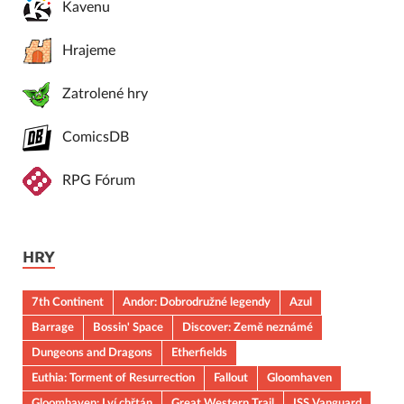
Kavenu
Hrajeme
Zatrolené hry
ComicsDB
RPG Fórum
HRY
7th Continent
Andor: Dobrodružné legendy
Azul
Barrage
Bossin' Space
Discover: Země neznámé
Dungeons and Dragons
Etherfields
Euthia: Torment of Resurrection
Fallout
Gloomhaven
Gloomhaven: Lví chřtán
Great Western Trail
ISS Vanguard