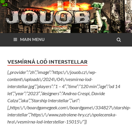
MAIN MENU
VESMÍRNÁ LOĎ INTERSTELLAR
{„provider“:“zh“,“image“:“https:\/\/jouob.cz\/wp-
content\/uploads\/2024\/04\/vesmirna-lod-
interstellar.jpg“,“players“:“1 – 4″,“time“:“120 min“,“age“:“od 14
let“,“year“:“2023″,“designers“:“Andrea Crespi, Davide
Calza“,“aka“,“Starship Interstellar“,“url“:
[„https:\/\/boardgamegeek.com\/boardgame\/334827\/starship-
interstellar“,“https:\/\/www.zatrolene-hry.cz\/spolecenska-
hra\/vesmirna-lod-interstellar-15015\/“]}