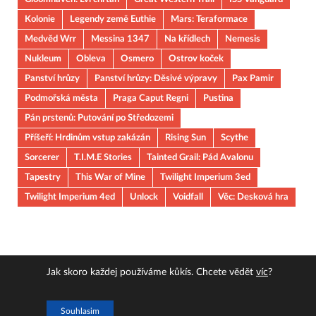
Kolonie
Legendy země Euthie
Mars: Teraformace
Medvěd Wrr
Messina 1347
Na křídlech
Nemesis
Nukleum
Obleva
Osmero
Ostrov koček
Panství hrůzy
Panství hrůzy: Děsivé výpravy
Pax Pamir
Podmořská města
Praga Caput Regni
Pustina
Pán prstenů: Putování po Středozemi
Příšeří: Hrdinům vstup zakázán
Rising Sun
Scythe
Sorcerer
T.I.M.E Stories
Tainted Grail: Pád Avalonu
Tapestry
This War of Mine
Twilight Imperium 3ed
Twilight Imperium 4ed
Unlock
Voidfall
Věc: Desková hra
Jak skoro každej používáme kůkís. Chcete vědět
víc
?
Copyright © 2026
JOUOB
.
Souhlasim