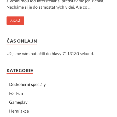
a Vesmírnou loď Interstellar si představíme jen zlehka.
Necháme si je do samostatných videí. Ale co …
A DÁL?
ČAS ONLAJN
Už jsme vám natlačili do hlavy 7113130 sekund.
KATEGORIE
Deskoherní speciály
For Fun
Gameplay
Herní akce