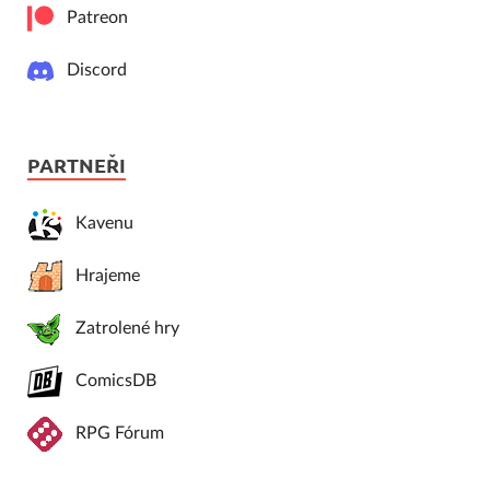
Patreon
Discord
PARTNEŘI
Kavenu
Hrajeme
Zatrolené hry
ComicsDB
RPG Fórum