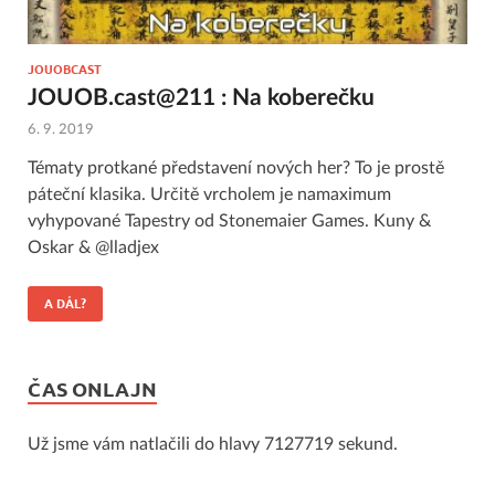
JOUOBCAST
JOUOB.cast@211 : Na koberečku
6. 9. 2019
Tématy protkané představení nových her? To je prostě
páteční klasika. Určitě vrcholem je namaximum
vyhypované Tapestry od Stonemaier Games. Kuny &
Oskar & @lladjex
A DÁL?
ČAS ONLAJN
Už jsme vám natlačili do hlavy 7127719 sekund.