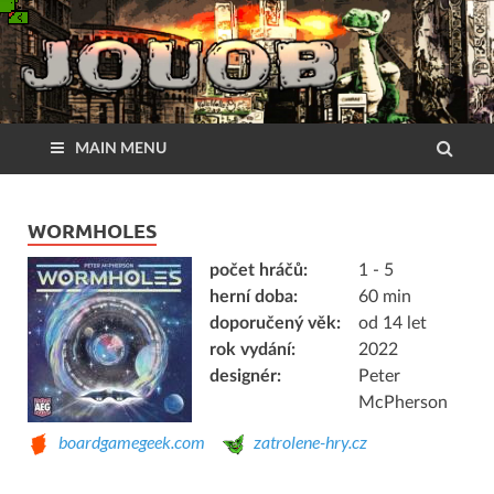
MAIN MENU
WORMHOLES
počet hráčů:
1 - 5
herní doba:
60 min
doporučený věk:
od 14 let
rok vydání:
2022
designér:
Peter
McPherson
boardgamegeek.com
zatrolene-hry.cz