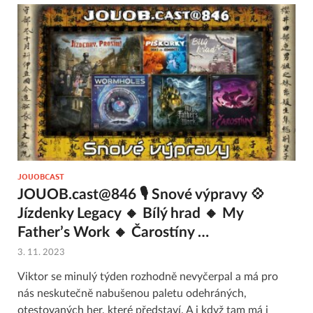
JOUOBCAST
JOUOB.cast@846 🎙 Snové výpravy 💠
Jízdenky Legacy 🔸 Bílý hrad 🔸 My
Father’s Work 🔸 Čarostíny …
3. 11. 2023
Viktor se minulý týden rozhodně nevyčerpal a má pro
nás neskutečně nabušenou paletu odehráných,
otestovaných her, které představí. A i když tam má i