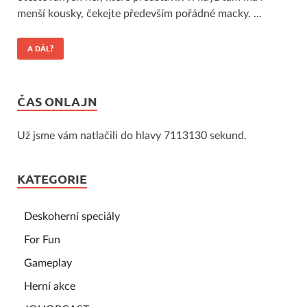
menší kousky, čekejte především pořádné macky. …
A DÁL?
ČAS ONLAJN
Už jsme vám natlačili do hlavy 7113130 sekund.
KATEGORIE
Deskoherní speciály
For Fun
Gameplay
Herní akce