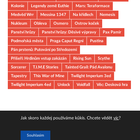
Kolonie
Legendy země Euthie
Mars: Teraformace
Medvěd Wrr
Messina 1347
Na křídlech
Nemesis
Nukleum
Obleva
Osmero
Ostrov koček
Panství hrůzy
Panství hrůzy: Děsivé výpravy
Pax Pamir
Podmořská města
Praga Caput Regni
Pustina
Pán prstenů: Putování po Středozemi
Příšeří: Hrdinům vstup zakázán
Rising Sun
Scythe
Sorcerer
T.I.M.E Stories
Tainted Grail: Pád Avalonu
Tapestry
This War of Mine
Twilight Imperium 3ed
Twilight Imperium 4ed
Unlock
Voidfall
Věc: Desková hra
Jak skoro každej používáme kůkís. Chcete vědět
víc
?
Copyright © 2026
JOUOB
.
Souhlasim
Powered by
WordPress
and
HitMag
.