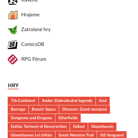
Kavenu
Hrajeme
Zatrolené hry
ComicsDB
RPG Fórum
HRY
7th Continent
Andor: Dobrodružné legendy
Azul
Barrage
Bossin' Space
Discover: Země neznámé
Dungeons and Dragons
Etherfields
Euthia: Torment of Resurrection
Fallout
Gloomhaven
Gloomhaven: Lví chřtán
Great Western Trail
ISS Vanguard