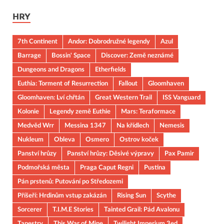
HRY
7th Continent
Andor: Dobrodružné legendy
Azul
Barrage
Bossin' Space
Discover: Země neznámé
Dungeons and Dragons
Etherfields
Euthia: Torment of Resurrection
Fallout
Gloomhaven
Gloomhaven: Lví chřtán
Great Western Trail
ISS Vanguard
Kolonie
Legendy země Euthie
Mars: Teraformace
Medvěd Wrr
Messina 1347
Na křídlech
Nemesis
Nukleum
Obleva
Osmero
Ostrov koček
Panství hrůzy
Panství hrůzy: Děsivé výpravy
Pax Pamir
Podmořská města
Praga Caput Regni
Pustina
Pán prstenů: Putování po Středozemi
Příšeří: Hrdinům vstup zakázán
Rising Sun
Scythe
Sorcerer
T.I.M.E Stories
Tainted Grail: Pád Avalonu
Tapestry
This War of Mine
Twilight Imperium 3ed