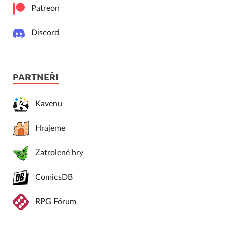
Patreon
Discord
PARTNEŘI
Kavenu
Hrajeme
Zatrolené hry
ComicsDB
RPG Fórum