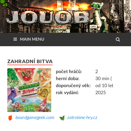
MAIN MENU
ZAHRADNÍ BITVA
počet hráčů:
2
herní doba:
30 min (
doporučený věk:
od 10 let
rok vydání:
2025
boardgamegeek.com
zatrolene-hry.cz