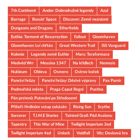
7th Continent
Andor: Dobrodružné legendy
Azul
Barrage
Bossin' Space
Discover: Země neznámé
Dungeons and Dragons
Etherfields
Euthia: Torment of Resurrection
Fallout
Gloomhaven
Gloomhaven: Lví chřtán
Great Western Trail
ISS Vanguard
Kolonie
Legendy země Euthie
Mars: Teraformace
Medvěd Wrr
Messina 1347
Na křídlech
Nemesis
Nukleum
Obleva
Osmero
Ostrov koček
Panství hrůzy
Panství hrůzy: Děsivé výpravy
Pax Pamir
Podmořská města
Praga Caput Regni
Pustina
Pán prstenů: Putování po Středozemi
Příšeří: Hrdinům vstup zakázán
Rising Sun
Scythe
Sorcerer
T.I.M.E Stories
Tainted Grail: Pád Avalonu
Tapestry
This War of Mine
Twilight Imperium 3ed
Twilight Imperium 4ed
Unlock
Voidfall
Věc: Desková hra