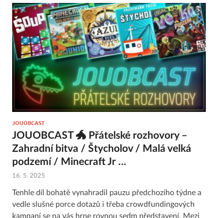
JOUOBCAST
JOUOBCAST 🐲 Přátelské rozhovory –
Zahradní bitva / Štycholov / Malá velká
podzemí / Minecraft Jr …
16. 5. 2025
Tenhle díl bohatě vynahradil pauzu předchozího týdne a
vedle slušné porce dotazů i třeba crowdfundingových
kampaní se na vás hrne rovnou sedm představení. Mezi