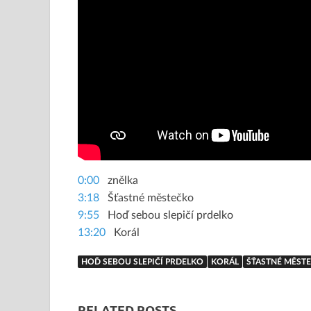
0:00
znělka
3:18
Šťastné městečko
9:55
Hoď sebou slepičí prdelko
13:20
Korál
HOĎ SEBOU SLEPIČÍ PRDELKO
KORÁL
ŠŤASTNÉ MĚST
RELATED POSTS