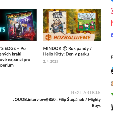
S EDGE – Po
MINDOK 📦 Rok pandy /
ených králů |
Hello Kitty: Den v parku
nové expanzi pro
2. 4. 2025
mperium
NEXT ARTICLE
JOUOB.interview@850 : Filip Štěpánek / Mighty
Boys