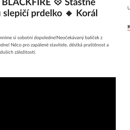
BLACKFIRE 💠 Šťastné
U
slepičí prdelko 🔸 Korál
emníme si sobotní dopoledne!Neočekávaný balíček z
edne! Něco pro zapálené stavitele, děstká praštěnost a
uších záležitostí.