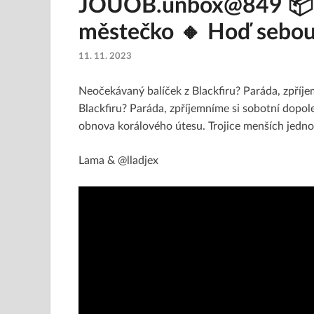
JOUOB.unbox@849 📦 
městečko 🔸 Hoď sebou 
11. 11. 2023
Neočekávaný balíček z Blackfiru? Paráda, zpříj
Blackfiru? Paráda, zpříjemníme si sobotní dopol
obnova korálového útesu. Trojice menších jednod
Lama & @lladjex