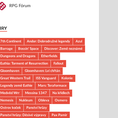
RPG Fórum
HRY
7th Continent
Andor: Dobrodružné legendy
Azul
Barrage
Bossin' Space
Discover: Země neznámé
Dungeons and Dragons
Etherfields
Euthia: Torment of Resurrection
Fallout
Gloomhaven
Gloomhaven: Lví chřtán
Great Western Trail
ISS Vanguard
Kolonie
Legendy země Euthie
Mars: Teraformace
Medvěd Wrr
Messina 1347
Na křídlech
Nemesis
Nukleum
Obleva
Osmero
Ostrov koček
Panství hrůzy
Panství hrůzy: Děsivé výpravy
Pax Pamir