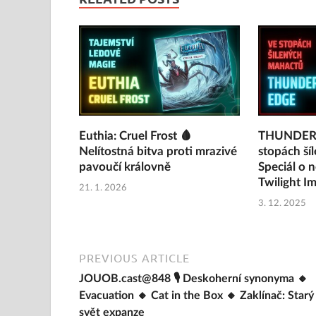
Euthia: Cruel Frost 🩸
THUNDER’
Nelítostná bitva proti mrazivé
stopách šíl
pavoučí královně
Speciál o 
Twilight I
21. 1. 2026
3. 12. 2025
PREVIOUS ARTICLE
JOUOB.cast@848 🎙 Deskoherní synonyma 🔸
Evacuation 🔸 Cat in the Box 🔸 Zaklínač: Starý
svět expanze