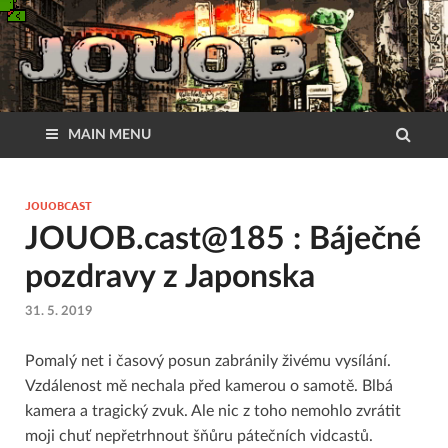
MAIN MENU
JOUOBCAST
JOUOB.cast@185 : Báječné
pozdravy z Japonska
31. 5. 2019
Pomalý net i časový posun zabránily živému vysílání.
Vzdálenost mě nechala před kamerou o samotě. Blbá
kamera a tragický zvuk. Ale nic z toho nemohlo zvrátit
moji chuť nepřetrhnout šňůru pátečních vidcastů.