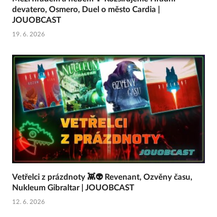
devatero, Osmero, Duel o město Cardia |
JOUOBCAST
19. 6. 2026
Vetřelci z prázdnoty 👾👽 Revenant, Ozvěny času,
Nukleum Gibraltar | JOUOBCAST
12. 6. 2026