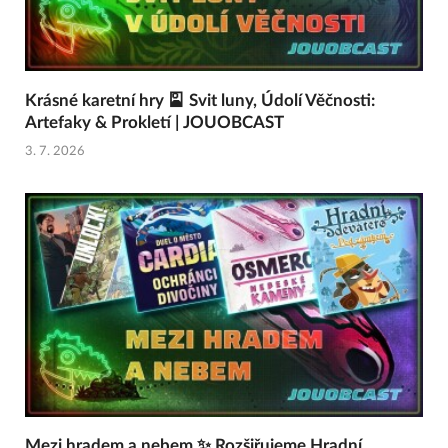
Krásné karetní hry 🎴 Svit luny, Údolí Věčnosti:
Artefaky & Prokletí | JOUOBCAST
3. 7. 2026
Mezi hradem a nebem ✨ Rozšiřujeme Hradní