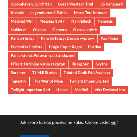
Gloomhaven: Lví chřtán
Great Western Trail
ISS Vanguard
Kolonie
Legendy země Euthie
Mars: Teraformace
Medvěd Wrr
Messina 1347
Na křídlech
Nemesis
Nukleum
Obleva
Osmero
Ostrov koček
Panství hrůzy
Panství hrůzy: Děsivé výpravy
Pax Pamir
Podmořská města
Praga Caput Regni
Pustina
Pán prstenů: Putování po Středozemi
Příšeří: Hrdinům vstup zakázán
Rising Sun
Scythe
Sorcerer
T.I.M.E Stories
Tainted Grail: Pád Avalonu
Tapestry
This War of Mine
Twilight Imperium 3ed
Twilight Imperium 4ed
Unlock
Voidfall
Věc: Desková hra
Jak skoro každej používáme kůkís. Chcete vědět
víc
?
Copyright © 2026
JOUOB
.