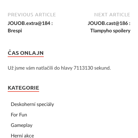
PREVIOUS ARTICLE
NEXT ARTICLE
JOUOB.extra@184 :
JOUOB.cast@186 :
Brespi
Tlampyho spoilery
ČAS ONLAJN
Už jsme vám natlačili do hlavy 7113130 sekund.
KATEGORIE
Deskoherní speciály
For Fun
Gameplay
Herní akce