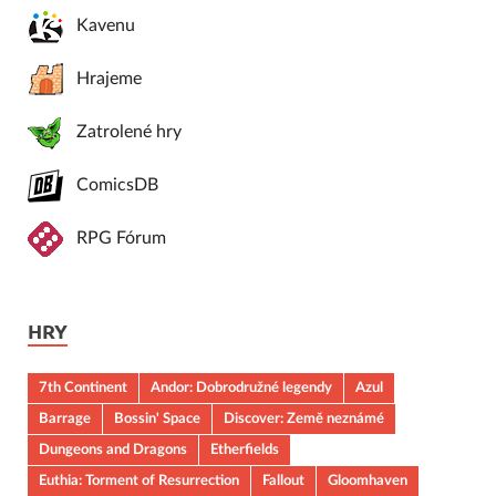
Kavenu
Hrajeme
Zatrolené hry
ComicsDB
RPG Fórum
HRY
7th Continent
Andor: Dobrodružné legendy
Azul
Barrage
Bossin' Space
Discover: Země neznámé
Dungeons and Dragons
Etherfields
Euthia: Torment of Resurrection
Fallout
Gloomhaven