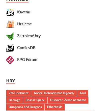
Kavenu
Hrajeme
Zatrolené hry
ComicsDB
RPG Fórum
HRY
7th Continent
Andor: Dobrodružné legendy
Azul
Barrage
Bossin' Space
Discover: Země neznámé
Dungeons and Dragons
Etherfields