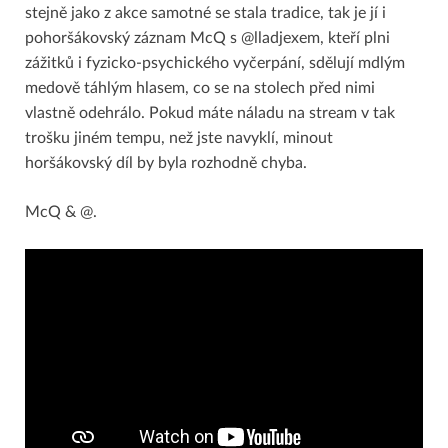
stejně jako z akce samotné se stala tradice, tak je jí i
pohoršákovský záznam McQ s @lladjexem, kteří plni
zážitků i fyzicko-psychického vyčerpání, sdělují mdlým
medově táhlým hlasem, co se na stolech před nimi
vlastně odehrálo. Pokud máte náladu na stream v tak
trošku jiném tempu, než jste navyklí, minout
horšákovský díl by byla rozhodně chyba.
McQ & @.