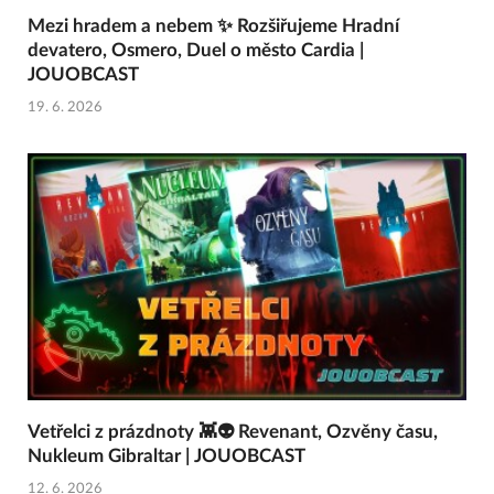
Mezi hradem a nebem ✨ Rozšiřujeme Hradní
devatero, Osmero, Duel o město Cardia |
JOUOBCAST
19. 6. 2026
Vetřelci z prázdnoty 👾👽 Revenant, Ozvěny času,
Nukleum Gibraltar | JOUOBCAST
12. 6. 2026