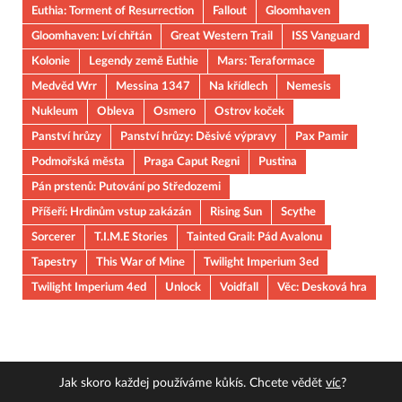
Euthia: Torment of Resurrection
Fallout
Gloomhaven
Gloomhaven: Lví chřtán
Great Western Trail
ISS Vanguard
Kolonie
Legendy země Euthie
Mars: Teraformace
Medvěd Wrr
Messina 1347
Na křídlech
Nemesis
Nukleum
Obleva
Osmero
Ostrov koček
Panství hrůzy
Panství hrůzy: Děsivé výpravy
Pax Pamir
Podmořská města
Praga Caput Regni
Pustina
Pán prstenů: Putování po Středozemi
Příšeří: Hrdinům vstup zakázán
Rising Sun
Scythe
Sorcerer
T.I.M.E Stories
Tainted Grail: Pád Avalonu
Tapestry
This War of Mine
Twilight Imperium 3ed
Twilight Imperium 4ed
Unlock
Voidfall
Věc: Desková hra
Jak skoro každej používáme kůkís. Chcete vědět
víc
?