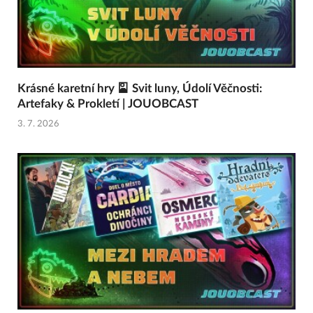
Krásné karetní hry 🎴 Svit luny, Údolí Věčnosti:
Artefaky & Prokletí | JOUOBCAST
3. 7. 2026