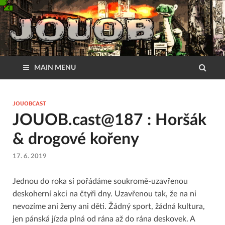
MAIN MENU
JOUOBCAST
JOUOB.cast@187 : Horšák
& drogové kořeny
17. 6. 2019
Jednou do roka si pořádáme soukromě-uzavřenou
deskoherní akci na čtyři dny. Uzavřenou tak, že na ni
nevozíme ani ženy ani děti. Žádný sport, žádná kultura,
jen pánská jízda plná od rána až do rána deskovek. A