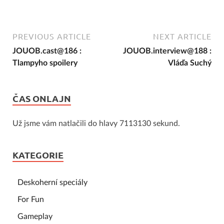
PREVIOUS ARTICLE
NEXT ARTICLE
JOUOB.cast@186 :
JOUOB.interview@188 :
Tlampyho spoilery
Vláďa Suchý
ČAS ONLAJN
Už jsme vám natlačili do hlavy 7113130 sekund.
KATEGORIE
Deskoherní speciály
For Fun
Gameplay