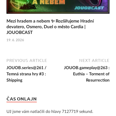
Mezi hradem a nebem ✨ Rozšiřujeme Hradní
devatero, Osmero, Duel o město Cardia |
JOUOBCAST
19. 6. 2026
PREVIOUS ARTICLE
NEXT ARTICLE
JOUOB.series@261 /
JOUOB.gameplay@263 :
Temná strana hry #3 :
Euthia – Torment of
Shipping
Resurrection
ČAS ONLAJN
Už jsme vám natlačili do hlavy 7127719 sekund.