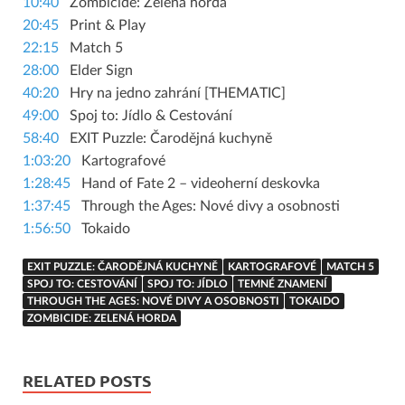
10:40
Zombicide: Zelená horda
20:45
Print & Play
22:15
Match 5
28:00
Elder Sign
40:20
Hry na jedno zahrání [THEMATIC]
49:00
Spoj to: Jídlo & Cestování
58:40
EXIT Puzzle: Čarodějná kuchyně
1:03:20
Kartografové
1:28:45
Hand of Fate 2 – videoherní deskovka
1:37:45
Through the Ages: Nové divy a osobnosti
1:56:50
Tokaido
EXIT PUZZLE: ČARODĚJNÁ KUCHYNĚ
KARTOGRAFOVÉ
MATCH 5
SPOJ TO: CESTOVÁNÍ
SPOJ TO: JÍDLO
TEMNÉ ZNAMENÍ
THROUGH THE AGES: NOVÉ DIVY A OSOBNOSTI
TOKAIDO
ZOMBICIDE: ZELENÁ HORDA
RELATED POSTS