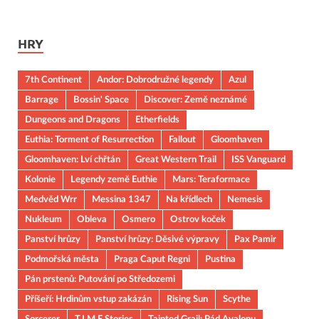
HRY
7th Continent
Andor: Dobrodružné legendy
Azul
Barrage
Bossin' Space
Discover: Země neznámé
Dungeons and Dragons
Etherfields
Euthia: Torment of Resurrection
Fallout
Gloomhaven
Gloomhaven: Lví chřtán
Great Western Trail
ISS Vanguard
Kolonie
Legendy země Euthie
Mars: Teraformace
Medvěd Wrr
Messina 1347
Na křídlech
Nemesis
Nukleum
Obleva
Osmero
Ostrov koček
Panství hrůzy
Panství hrůzy: Děsivé výpravy
Pax Pamir
Podmořská města
Praga Caput Regni
Pustina
Pán prstenů: Putování po Středozemi
Příšeří: Hrdinům vstup zakázán
Rising Sun
Scythe
Sorcerer
T.I.M.E Stories
Tainted Grail: Pád Avalonu