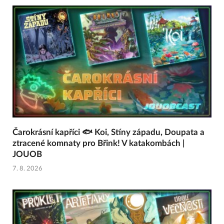
Čarokrásní kapříci 🐟 Koi, Stíny západu, Doupata a
ztracené komnaty pro Břink! V katakombách |
JOUOB
7. 8. 2026