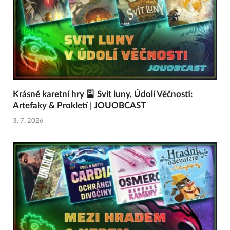
Krásné karetní hry 🎴 Svit luny, Údolí Věčnosti:
Artefaky & Prokletí | JOUOBCAST
3. 7. 2026