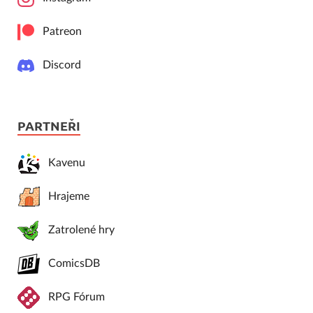
Patreon
Discord
PARTNEŘI
Kavenu
Hrajeme
Zatrolené hry
ComicsDB
RPG Fórum