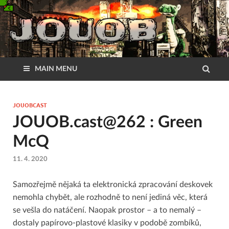
MAIN MENU
JOUOBCAST
JOUOB.cast@262 : Green
McQ
11. 4. 2020
Samozřejmě nějaká ta elektronická zpracování deskovek
nemohla chybět, ale rozhodně to není jediná věc, která
se vešla do natáčení. Naopak prostor – a to nemalý –
dostaly papírovo-plastové klasiky v podobě zombíků,