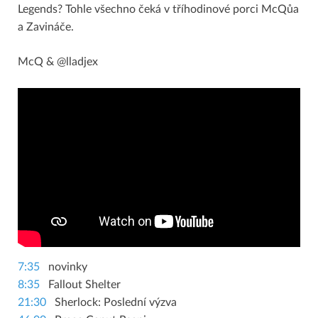
Legends? Tohle všechno čeká v tříhodinové porci McQůa
a Zavináče.
McQ & @lladjex
7:35
novinky
8:35
Fallout Shelter
21:30
Sherlock: Poslední výzva