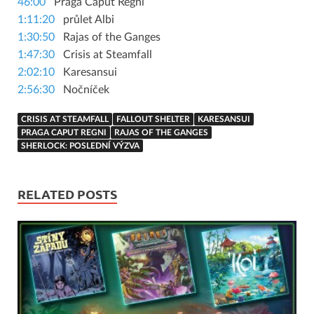
46:00
Praga Caput Regni
1:11:20
průlet Albi
1:30:50
Rajas of the Ganges
1:47:30
Crisis at Steamfall
2:02:10
Karesansui
2:56:30
Nočníček
CRISIS AT STEAMFALL
FALLOUT SHELTER
KARESANSUI
PRAGA CAPUT REGNI
RAJAS OF THE GANGES
SHERLOCK: POSLEDNÍ VÝZVA
RELATED POSTS