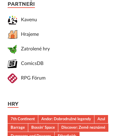
PARTNEŘI
Kavenu
Hrajeme
Zatrolené hry
ComicsDB
RPG Fórum
HRY
7th Continent
Andor: Dobrodružné legendy
Azul
Barrage
Bossin' Space
Discover: Země neznámé
Dungeons and Dragons
Etherfields