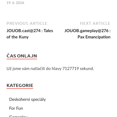
19. 6. 2026
PREVIOUS ARTICLE
NEXT ARTICLE
JOUOB.cast@274 : Tales
JOUOB.gameplay@276 :
of the Kuny
Pax Emancipation
ČAS ONLAJN
Už jsme vám natlačili do hlavy 7127719 sekund.
KATEGORIE
Deskoherní speciály
For Fun