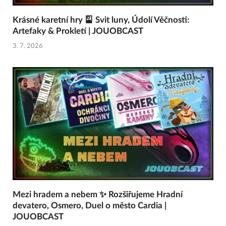
Krásné karetní hry 🎴 Svit luny, Údolí Věčnosti:
Artefaky & Prokletí | JOUOBCAST
3. 7. 2026
Mezi hradem a nebem ✨ Rozšiřujeme Hradní
devatero, Osmero, Duel o město Cardia |
JOUOBCAST