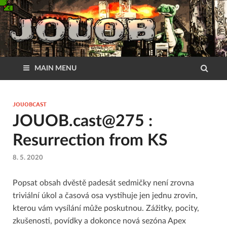
MAIN MENU
JOUOBCAST
JOUOB.cast@275 :
Resurrection from KS
8. 5. 2020
Popsat obsah dvěstě padesát sedmičky není zrovna
triviální úkol a časová osa vystihuje jen jednu zrovin,
kterou vám vysílání může poskutnou. Zážitky, pocity,
zkušenosti, povídky a dokonce nová sezóna Apex