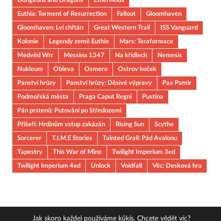
Euthia: Torment of Resurrection
Fallout
Gloomhaven
Gloomhaven: Lví chřtán
Great Western Trail
ISS Vanguard
Kolonie
Legendy země Euthie
Mars: Teraformace
Medvěd Wrr
Messina 1347
Na křídlech
Nemesis
Nukleum
Obleva
Osmero
Ostrov koček
Panství hrůzy
Panství hrůzy: Děsivé výpravy
Pax Pamir
Podmořská města
Praga Caput Regni
Pustina
Pán prstenů: Putování po Středozemi
Příšeří: Hrdinům vstup zakázán
Rising Sun
Scythe
Sorcerer
T.I.M.E Stories
Tainted Grail: Pád Avalonu
Tapestry
This War of Mine
Twilight Imperium 3ed
Twilight Imperium 4ed
Unlock
Voidfall
Věc: Desková hra
Jak skoro každej používáme kůkís. Chcete vědět
víc
?