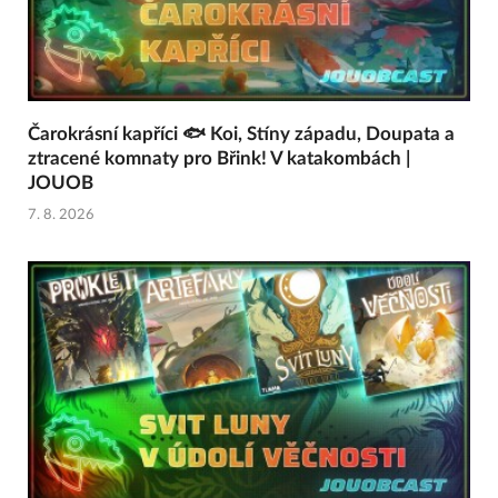
Čarokrásní kapříci 🐟 Koi, Stíny západu, Doupata a
ztracené komnaty pro Břink! V katakombách |
JOUOB
7. 8. 2026