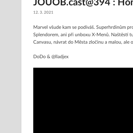
JOUOB.cast@394 : Hon 
12. 3. 2021
Marvel všude kam se podíváš. Superhrdinům pro
Splendorem, ani při unboxu X-Menů. Naštěstí t
Canvasu, návrat do Města zločinu a malou, ale o 
DoDo & @lladjex