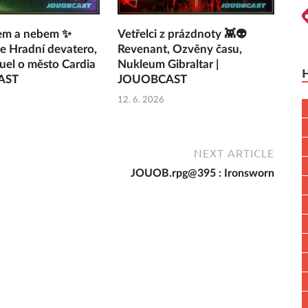
em a nebem ✨
Vetřelci z prázdnoty 👾👽
e Hradní devatero,
Revenant, Ozvěny času,
el o město Cardia
Nukleum Gibraltar |
AST
JOUOBCAST
12. 6. 2026
NEXT ARTICLE
JOUOB.rpg@395 : Ironsworn