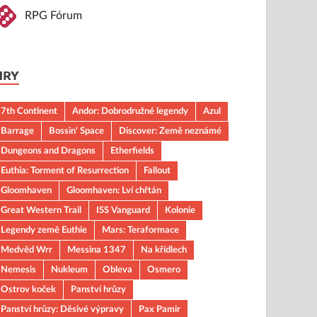
RPG Fórum
HRY
7th Continent
Andor: Dobrodružné legendy
Azul
Barrage
Bossin' Space
Discover: Země neznámé
Dungeons and Dragons
Etherfields
Euthia: Torment of Resurrection
Fallout
Gloomhaven
Gloomhaven: Lví chřtán
Great Western Trail
ISS Vanguard
Kolonie
Legendy země Euthie
Mars: Teraformace
Medvěd Wrr
Messina 1347
Na křídlech
Nemesis
Nukleum
Obleva
Osmero
Ostrov koček
Panství hrůzy
Panství hrůzy: Děsivé výpravy
Pax Pamir