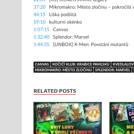
37:20
Mikromakro: Město zločinu – pokročilá v
44:15
Liška podšitá
59:10
kulturní okénko
1:07:15
Canvas
1:32:40
Splendor: Marvel
1:44:35
[UNBOX] X-Men: Povstání mutantů
CANVAS
KOČIČÍ KLUB: KRABICE PAMLSKŮ
KVEDLALOV
MIKROMAKRO: MĚSTO ZLOČINU
SPLENDOR: MARVEL
RELATED POSTS