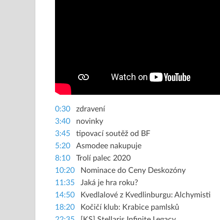
0:30
zdravení
3:40
novinky
3:45
tipovací soutěž od BF
5:20
Asmodee nakupuje
8:10
Trolí palec 2020
10:20
Nominace do Ceny Deskozóny
11:35
Jaká je hra roku?
14:50
Kvedlalové z Kvedlinburgu: Alchymisti
18:20
Kočičí klub: Krabice pamlsků
22:35
[KS] Stellaris Infinite Legacy