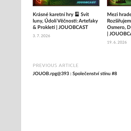
Krásné karetní hry 🎴 Svit
Mezi hrad
luny, Údolí Věčnosti: Artefaky
Rozšiřujem
& Prokletí | JOUOBCAST
Osmero, Du
| JOUOBC
3. 7. 2026
19. 6. 2026
PREVIOUS ARTICLE
JOUOB.rpg@393 : Společenství stínu #8