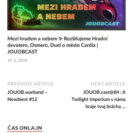
Mezi hradem a nebem ✨ Rozšiřujeme Hradní
devatero, Osmero, Duel o město Cardia |
JOUOBCAST
19. 6. 2026
PREVIOUS ARTICLE
NEXT ARTICLE
JOUOB.warband –
JOUOB.cast@84 : A
Newbiest #12
Twilight Imperium s náma
hraje tvuj brácha …
ČAS ONLAJN