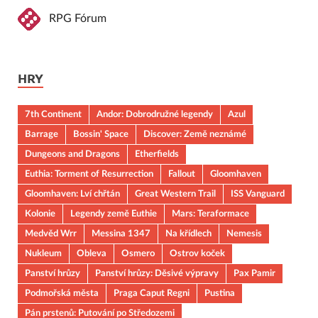
RPG Fórum
HRY
7th Continent
Andor: Dobrodružné legendy
Azul
Barrage
Bossin' Space
Discover: Země neznámé
Dungeons and Dragons
Etherfields
Euthia: Torment of Resurrection
Fallout
Gloomhaven
Gloomhaven: Lví chřtán
Great Western Trail
ISS Vanguard
Kolonie
Legendy země Euthie
Mars: Teraformace
Medvěd Wrr
Messina 1347
Na křídlech
Nemesis
Nukleum
Obleva
Osmero
Ostrov koček
Panství hrůzy
Panství hrůzy: Děsivé výpravy
Pax Pamir
Podmořská města
Praga Caput Regni
Pustina
Pán prstenů: Putování po Středozemi