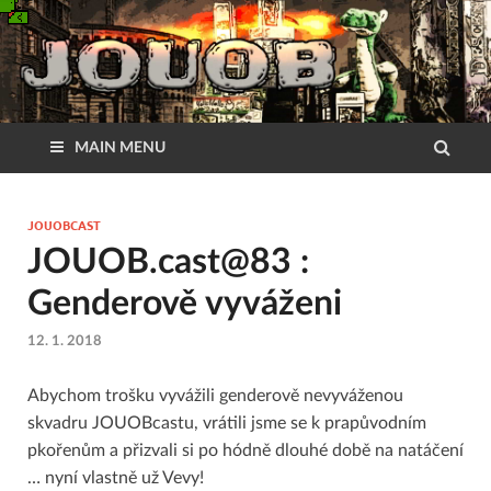
MAIN MENU
JOUOBCAST
JOUOB.cast@83 :
Genderově vyváženi
12. 1. 2018
Abychom trošku vyvážili genderově nevyváženou
skvadru JOUOBcastu, vrátili jsme se k prapůvodním
pkořenům a přizvali si po hódně dlouhé době na natáčení
… nyní vlastně už Vevy!