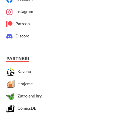
Instagram
Patreon
Discord
PARTNEŘI
Kavenu
Hrajeme
Zatrolené hry
ComicsDB