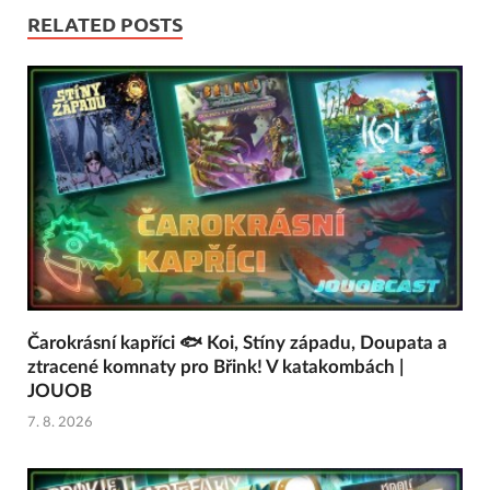
RELATED POSTS
Čarokrásní kapříci 🐟 Koi, Stíny západu, Doupata a
ztracené komnaty pro Břink! V katakombách |
JOUOB
7. 8. 2026