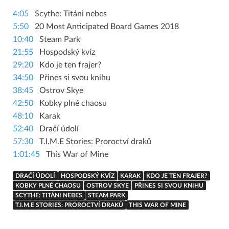
4:05
Scythe: Titáni nebes
5:50
20 Most Anticipated Board Games 2018
10:40
Steam Park
21:55
Hospodský kvíz
29:20
Kdo je ten frajer?
34:50
Přines si svou knihu
38:45
Ostrov Skye
42:50
Kobky plné chaosu
48:10
Karak
52:40
Dračí údolí
57:30
T.I.M.E Stories: Proroctví draků
1:01:45
This War of Mine
DRAČÍ ÚDOLÍ
HOSPODSKÝ KVÍZ
KARAK
KDO JE TEN FRAJER?
KOBKY PLNÉ CHAOSU
OSTROV SKYE
PŘINES SI SVOU KNIHU
SCYTHE: TITÁNI NEBES
STEAM PARK
T.I.M.E STORIES: PROROCTVÍ DRAKŮ
THIS WAR OF MINE