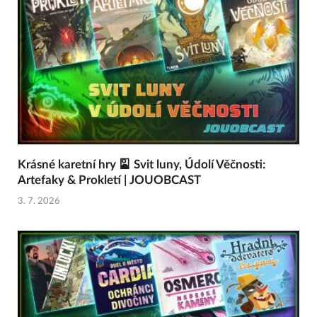
Krásné karetní hry 🎴 Svit luny, Údolí Věčnosti:
Artefaky & Prokletí | JOUOBCAST
3. 7. 2026