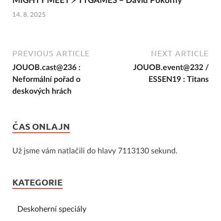
MIGHTY MEET ⚡ TTGAMES – David Pokorný
14. 8. 2025
PREVIOUS ARTICLE
NEXT ARTICLE
JOUOB.cast@236 :
JOUOB.event@232 /
Neformální pořad o
ESSEN19 : Titans
deskových hrách
ČAS ONLAJN
Už jsme vám natlačili do hlavy 7113130 sekund.
KATEGORIE
Deskoherní speciály