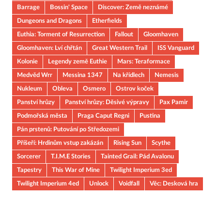
Barrage
Bossin' Space
Discover: Země neznámé
Dungeons and Dragons
Etherfields
Euthia: Torment of Resurrection
Fallout
Gloomhaven
Gloomhaven: Lví chřtán
Great Western Trail
ISS Vanguard
Kolonie
Legendy země Euthie
Mars: Teraformace
Medvěd Wrr
Messina 1347
Na křídlech
Nemesis
Nukleum
Obleva
Osmero
Ostrov koček
Panství hrůzy
Panství hrůzy: Děsivé výpravy
Pax Pamir
Podmořská města
Praga Caput Regni
Pustina
Pán prstenů: Putování po Středozemi
Příšeří: Hrdinům vstup zakázán
Rising Sun
Scythe
Sorcerer
T.I.M.E Stories
Tainted Grail: Pád Avalonu
Tapestry
This War of Mine
Twilight Imperium 3ed
Twilight Imperium 4ed
Unlock
Voidfall
Věc: Desková hra