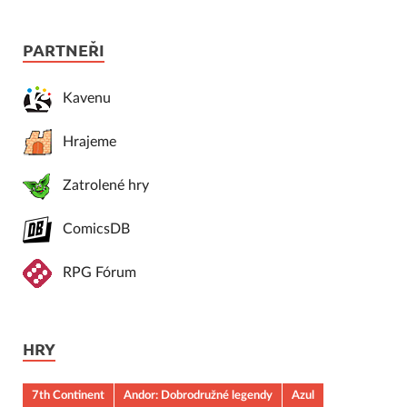
PARTNEŘI
Kavenu
Hrajeme
Zatrolené hry
ComicsDB
RPG Fórum
HRY
7th Continent
Andor: Dobrodružné legendy
Azul