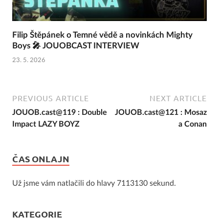
Filip Štěpánek o Temné vědě a novinkách Mighty
Boys 🎤 JOUOBCAST INTERVIEW
23. 5. 2026
PREVIOUS ARTICLE
NEXT ARTICLE
JOUOB.cast@119 : Double
JOUOB.cast@121 : Mosaz
Impact LAZY BOYZ
a Conan
ČAS ONLAJN
Už jsme vám natlačili do hlavy 7113130 sekund.
KATEGORIE