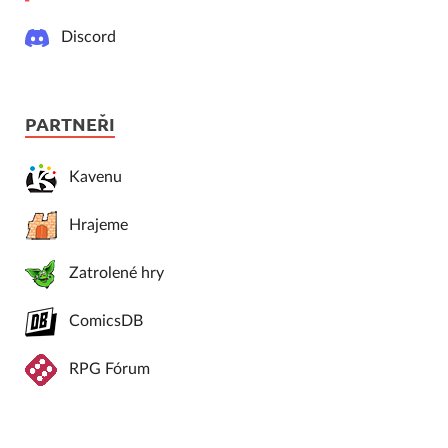
Discord
PARTNEŘI
Kavenu
Hrajeme
Zatrolené hry
ComicsDB
RPG Fórum