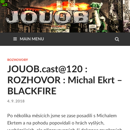
MAIN MENU
ROZHOVORY
JOUOB.cast@120 :
ROZHOVOR : Michal Ekrt –
BLACKFIRE
4. 9. 2018
Po několika měsících jsme se zase posadili s Michalem
Ekrtem a na pohodu popovídali o hrách vyšlých,