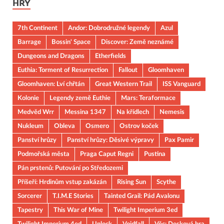
HRY
7th Continent
Andor: Dobrodružné legendy
Azul
Barrage
Bossin' Space
Discover: Země neznámé
Dungeons and Dragons
Etherfields
Euthia: Torment of Resurrection
Fallout
Gloomhaven
Gloomhaven: Lví chřtán
Great Western Trail
ISS Vanguard
Kolonie
Legendy země Euthie
Mars: Teraformace
Medvěd Wrr
Messina 1347
Na křídlech
Nemesis
Nukleum
Obleva
Osmero
Ostrov koček
Panství hrůzy
Panství hrůzy: Děsivé výpravy
Pax Pamir
Podmořská města
Praga Caput Regni
Pustina
Pán prstenů: Putování po Středozemi
Příšeří: Hrdinům vstup zakázán
Rising Sun
Scythe
Sorcerer
T.I.M.E Stories
Tainted Grail: Pád Avalonu
Tapestry
This War of Mine
Twilight Imperium 3ed
Twilight Imperium 4ed
Unlock
Voidfall
Věc: Desková hra