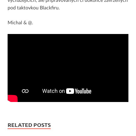
vycházejících, ale připravovaných či dokonce zavržených
pod taktovkou Blackfiru.
Michal & @.
RELATED POSTS