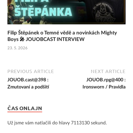
Filip Štěpánek o Temné vědě a novinkách Mighty
Boys 🎤 JOUOBCAST INTERVIEW
23. 5. 2026
PREVIOUS ARTICLE
NEXT ARTICLE
JOUOB.cast@398 :
JOUOB.rpg@400 :
Zmutovaní a podšití
Ironsworn / Pravidla
ČAS ONLAJN
Už jsme vám natlačili do hlavy 7113130 sekund.