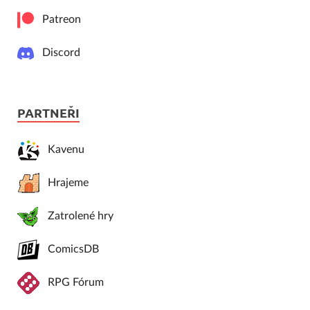
Patreon
Discord
PARTNEŘI
Kavenu
Hrajeme
Zatrolené hry
ComicsDB
RPG Fórum