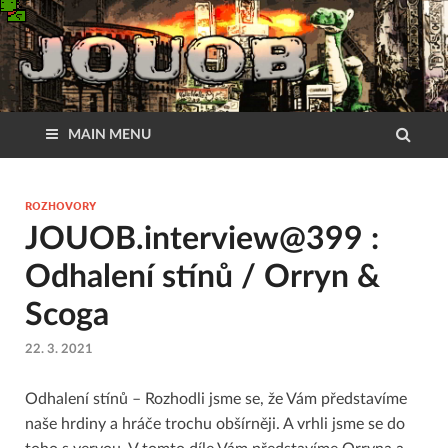
MAIN MENU
ROZHOVORY
JOUOB.interview@399 :
Odhalení stínů / Orryn &
Scoga
22. 3. 2021
Odhalení stínů – Rozhodli jsme se, že Vám představíme
naše hrdiny a hráče trochu obšírněji. A vrhli jsme se do