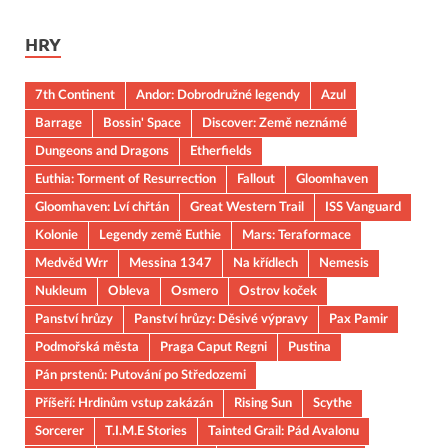
HRY
7th Continent
Andor: Dobrodružné legendy
Azul
Barrage
Bossin' Space
Discover: Země neznámé
Dungeons and Dragons
Etherfields
Euthia: Torment of Resurrection
Fallout
Gloomhaven
Gloomhaven: Lví chřtán
Great Western Trail
ISS Vanguard
Kolonie
Legendy země Euthie
Mars: Teraformace
Medvěd Wrr
Messina 1347
Na křídlech
Nemesis
Nukleum
Obleva
Osmero
Ostrov koček
Panství hrůzy
Panství hrůzy: Děsivé výpravy
Pax Pamir
Podmořská města
Praga Caput Regni
Pustina
Pán prstenů: Putování po Středozemi
Příšeří: Hrdinům vstup zakázán
Rising Sun
Scythe
Sorcerer
T.I.M.E Stories
Tainted Grail: Pád Avalonu